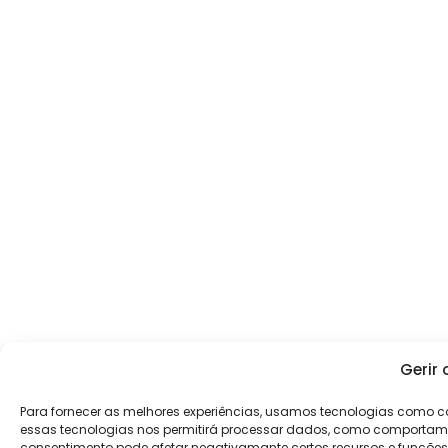
Gerir
Para fornecer as melhores experiências, usamos tecnologias como c
essas tecnologias nos permitirá processar dados, como comportament
consentimento pode afetar negativamante certos recursos e funções