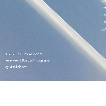
As
Re
Pr
Po
Li
© 2026 Alu-m All rights
reserved | Built with passion
by
Link&Grow