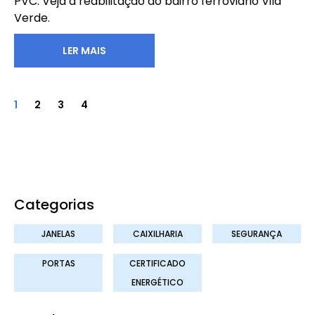
PVC. Veja a reabilitação do bairro ferroviário Vila
Verde.
LER MAIS
1
2
3
4
Categorias
JANELAS
CAIXILHARIA
SEGURANÇA
PORTAS
CERTIFICADO
ENERGÉTICO