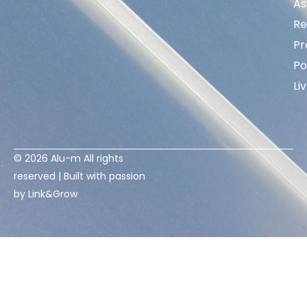
As
Re
Pr
Po
Li
© 2026 Alu-m All rights
reserved | Built with passion
by
Link&Grow